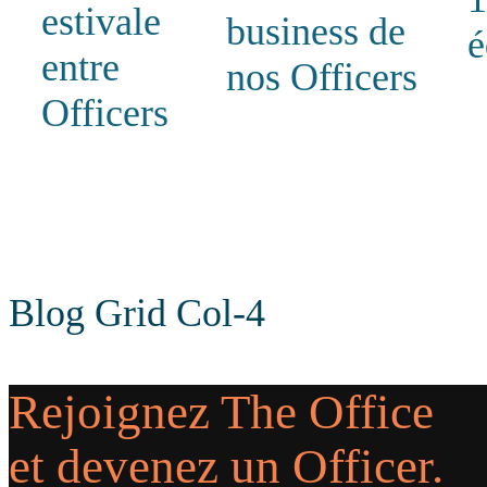
estivale
business de
é
entre
nos Officers
Officers
Blog Grid Col-4
Rejoignez The Office
et devenez un Officer.