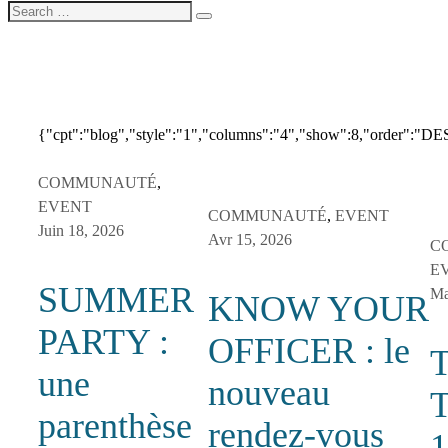
{"cpt":"blog","style":"1","columns":"4","show":8,"order":"D
COMMUNAUTÉ
,
EVENT
COMMUNAUTÉ
,
EVENT
Juin 18, 2026
Avr 15, 2026
C
E
SUMMER
Ma
KNOW YOUR
PARTY :
OFFICER : le
une
nouveau
parenthèse
rendez-vous
1