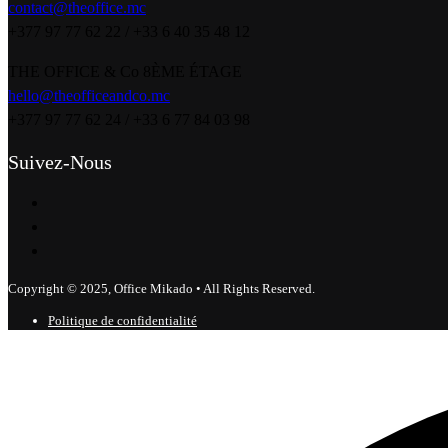
contact@theoffice.mc
+377 97 77 62 22 / +33 6 40 35 48 12
THE OFFICE & Co 8ÈME ÉTAGE
hello@theofficeandco.mc
+377 97 77 62 24 / +33 6 77 84 03 98
Suivez-Nous
Copyright © 2025, Office Mikado • All Rights Reserved.
Politique de confidentialité