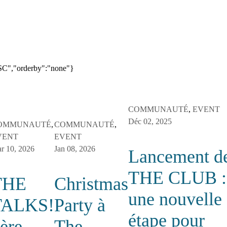
ESC","orderby":"none"}
COMMUNAUTÉ
,
EVENT
Déc 02, 2025
OMMUNAUTÉ
,
COMMUNAUTÉ
,
VENT
EVENT
r 10, 2026
Jan 08, 2026
Lancement d
THE CLUB :
THE
Christmas
une nouvelle
TALKS!
Party à
étape pour
ère
The