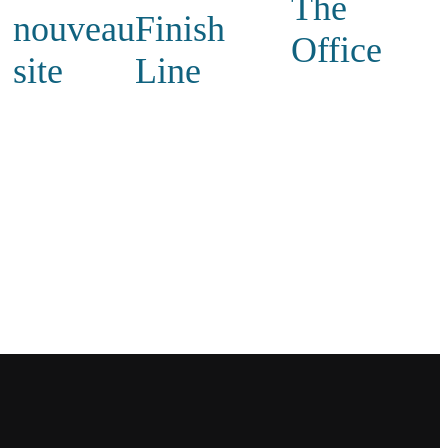
The
nouveau
Finish
Office
site
Line